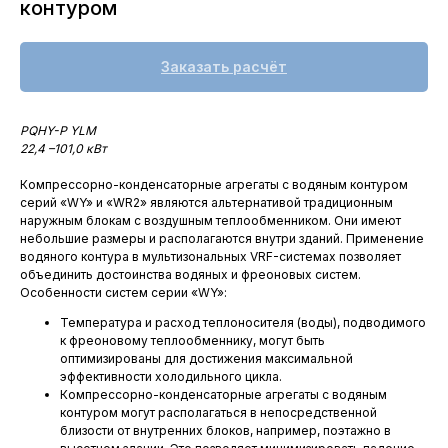
контуром
Заказать расчёт
PQHY-P YLM
22,4 –101,0 кВт
Компрессорно-конденсаторные агрегаты с водяным контуром
серий «WY» и «WR2» являются альтернативой традиционным
наружным блокам с воздушным теплообменником. Они имеют
небольшие размеры и располагаются внутри зданий. Применение
водяного контура в мультизональных VRF-системах позволяет
объединить достоинства водяных и фреоновых систем.
Особенности систем серии «WY»:
Температура и расход теплоносителя (воды), подводимого
к фреоновому теплообменнику, могут быть
оптимизированы для достижения максимальной
эффективности холодильного цикла.
Компрессорно-конденсаторные агрегаты с водяным
контуром могут располагаться в непосредственной
близости от внутренних блоков, например, поэтажно в