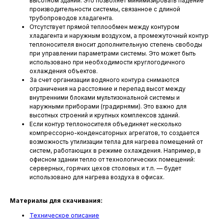
высотном здании. Это позволяет минимизировать падение
производительности системы, связанное с длиной
трубопроводов хладагента.
Отсутствует прямой теплообмен между контуром
хладагента и наружным воздухом, а промежуточный контур
теплоносителя вносит дополнительную степень свободы
при управлении параметрами системы. Это может быть
использовано при необходимости круглогодичного
охлаждения объектов.
За счет организации водяного контура снимаются
ограничения на расстояние и перепад высот между
внутренними блоками мультизональной системы и
наружными приборами (градирнями). Это важно для
высотных строений и крупных комплексов зданий.
Если контур теплоносителя объединяет несколько
компрессорно-конденсаторных агрегатов, то создается
возможность утилизации тепла для нагрева помещений от
систем, работающих в режиме охлаждения. Например, в
офисном здании тепло от технологических помещений:
серверных, горячих цехов столовых и т.п. — будет
использовано для нагрева воздуха в офисах.
Материалы для скачивания:
Техническое описание