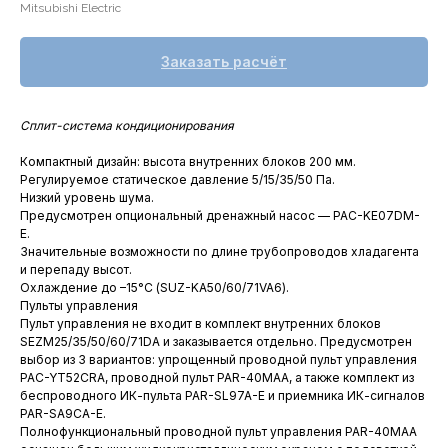
Mitsubishi Electric
Заказать расчёт
Сплит-система кондиционирования
Компактный дизайн: высота внутренних блоков 200 мм.
Регулируемое статическое давление 5/15/35/50 Па.
Низкий уровень шума.
Предусмотрен опциональный дренажный насос — PAC-KE07DM-
E.
Значительные возможности по длине трубопроводов хладагента
и перепаду высот.
Охлаждение до –15°С (SUZ-KA50/60/71VA6).
Пульты управления
Пульт управления не входит в комплект внутренних блоков
SEZM25/35/50/60/71DA и заказывается отдельно. Предусмотрен
выбор из 3 вариантов: упрощенный проводной пульт управления
PAC-YT52CRA, проводной пульт PAR-40MAA, а также комплект из
беспроводного ИК-пульта PAR-SL97A-E и приемника ИК-сигналов
PAR-SA9CA-E.
Полнофункциональный проводной пульт управления PAR-40MAA